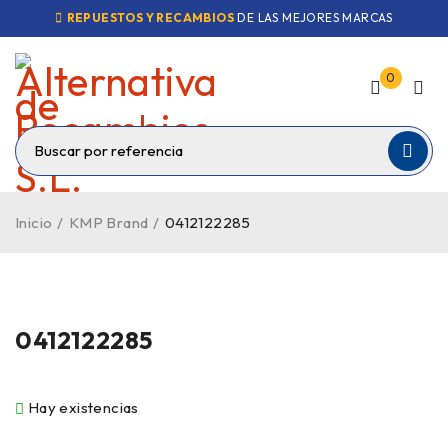
REPUESTOS Y RECAMBIOS
DE LAS MEJORES MARCAS
0
Inicio
/
KMP Brand
/
0412122285
0412122285
Hay existencias