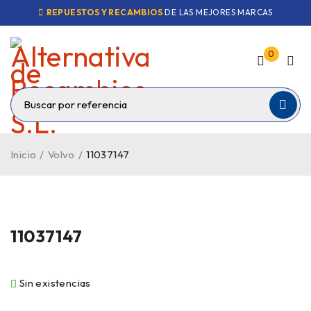
REPUESTOS Y RECAMBIOS
DE LAS MEJORES MARCAS
0
Inicio
/
Volvo
/
11037147
VENDIDO
11037147
Sin existencias