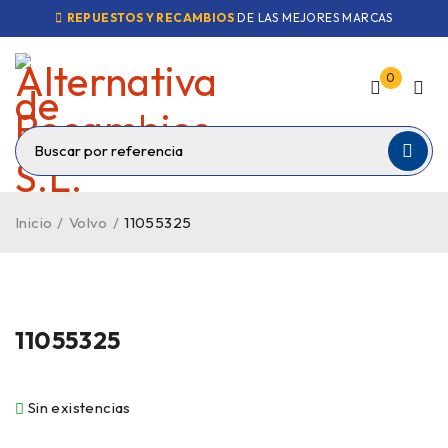
REPUESTOS Y RECAMBIOS
DE LAS MEJORES MARCAS
0
Inicio
/
Volvo
/
11055325
VENDIDO
11055325
Sin existencias