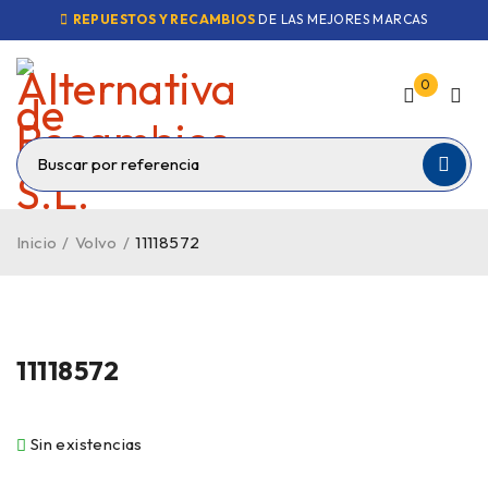
REPUESTOS Y RECAMBIOS
DE LAS MEJORES MARCAS
0
Inicio
/
Volvo
/
11118572
VENDIDO
11118572
Sin existencias