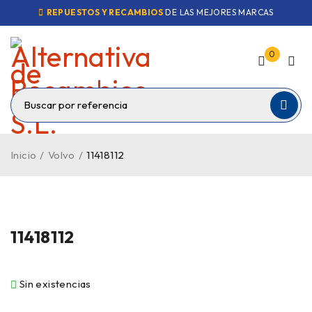
REPUESTOS Y RECAMBIOS
DE LAS MEJORES MARCAS
0
Inicio
/
Volvo
/
11418112
VENDIDO
11418112
Sin existencias