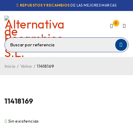
REPUESTOS Y RECAMBIOS
DE LAS MEJORES MARCAS
0
Inicio
/
Volvo
/
11418169
VENDIDO
11418169
Sin existencias