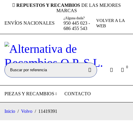
REPUESTOS Y RECAMBIOS
DE LAS MEJORES
MARCAS
¿Alguna duda?
VOLVER A LA
ENVÍOS NACIONALES
950 445 023 -
WEB
686 455 543
0
PIEZAS Y RECAMBIOS
CONTACTO
Inicio
/
Volvo
/
11419391