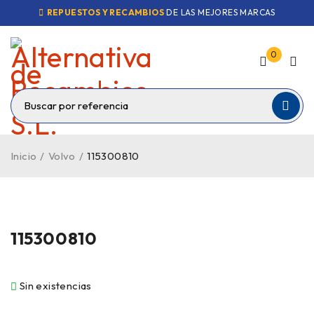
REPUESTOS Y RECAMBIOS
DE LAS MEJORES MARCAS
0
Inicio
/
Volvo
/
115300810
VENDIDO
115300810
Sin existencias