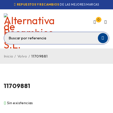
REPUESTOS Y RECAMBIOS
DE LAS MEJORES MARCAS
0
Inicio
/
Volvo
/
11709881
VENDIDO
11709881
Sin existencias