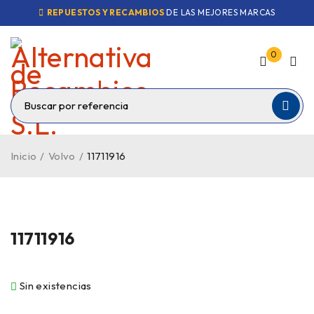
REPUESTOS Y RECAMBIOS
DE LAS MEJORES MARCAS
0
Inicio
/
Volvo
/
11711916
VENDIDO
11711916
Sin existencias