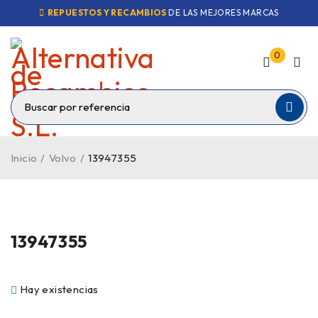
REPUESTOS Y RECAMBIOS
DE LAS MEJORES MARCAS
0
Inicio
/
Volvo
/
13947355
13947355
Hay existencias