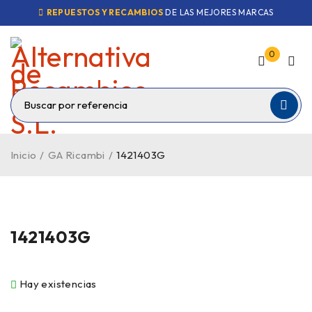
REPUESTOS Y RECAMBIOS
DE LAS MEJORES MARCAS
0
Inicio
/
GA Ricambi
/
1421403G
1421403G
Hay existencias