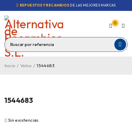
REPUESTOS Y RECAMBIOS
DE LAS MEJORES MARCAS
0
Inicio
/
Volvo
/
1544683
VENDIDO
1544683
Sin existencias