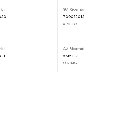
mbi
GA Ricambi
020
700012012
ARILLO
mbi
GA Ricambi
021
8M5127
O RING