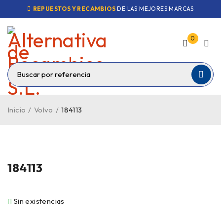
REPUESTOS Y RECAMBIOS
DE LAS MEJORES MARCAS
0
Inicio
/
Volvo
/
184113
VENDIDO
184113
Sin existencias