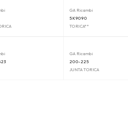
mbi
GA Ricambi
5K9090
ORICA
TORICA**
mbi
GA Ricambi
823
200-225
JUNTA TORICA