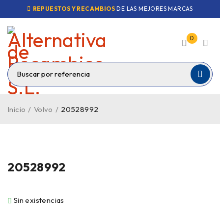
REPUESTOS Y RECAMBIOS
DE LAS MEJORES MARCAS
0
Inicio
/
Volvo
/
20528992
VENDIDO
20528992
Sin existencias