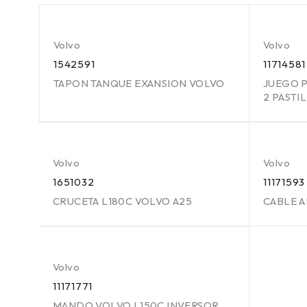
Volvo
Volvo
1542591
11714581
TAPON TANQUE EXANSION VOLVO
JUEGO P
2 PASTIL
Volvo
Volvo
1651032
11171593
CRUCETA L180C VOLVO A25
CABLE 
Volvo
11171771
MANDO VOLVO L150C INVERSOR