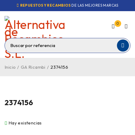
REPUESTOS Y RECAMBIOS
DE LAS MEJORES MARCAS
0
Inicio
/
GA Ricambi
/
2374156
2374156
Hay existencias