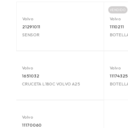
VENDIDO
Volvo
Volvo
21291011
1110211
SENSOR
BOTELL
Volvo
Volvo
1651032
11174325
CRUCETA L180C VOLVO A25
BOTELLA
Volvo
11170060