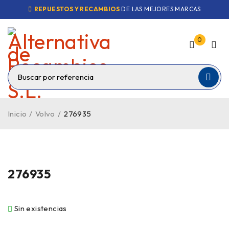
REPUESTOS Y RECAMBIOS
DE LAS MEJORES MARCAS
0
Inicio
/
Volvo
/
276935
VENDIDO
276935
Sin existencias