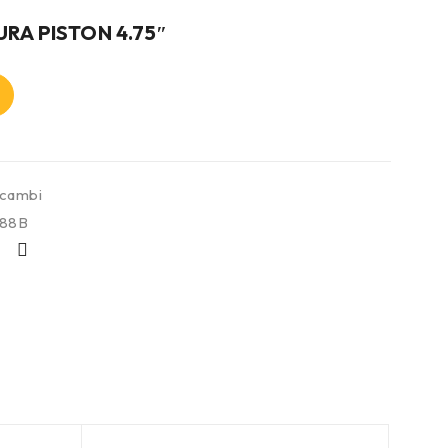
A PISTON 4.75″
icambi
88B