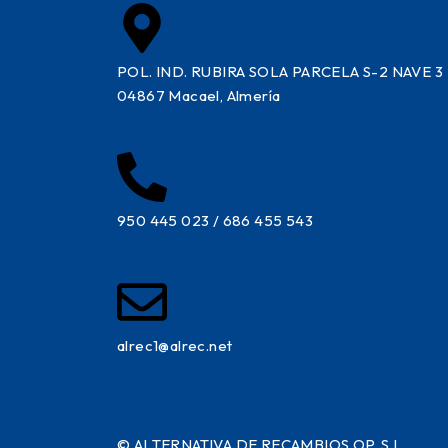
POL. IND. RUBIRA SOLA PARCELA S-2 NAVE 3
04867 Macael, Almería
950 445 023 / 686 455 543
alrec1@alrec.net
©
ALTERNATIVA DE RECAMBIOS OP, S.L.