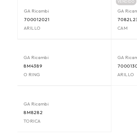
VENDIDO
GA Ricambi
GA Rica
700012021
7082L2
ARILLO
CAM
GA Ricambi
GA Rica
8M4389
700013
O RING
ARILLO
GA Ricambi
8M8282
TORICA