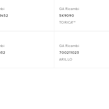
mbi
GA Ricambi
3452
5K9090
TORICA**
mbi
GA Ricambi
032
700211023
ARILLO