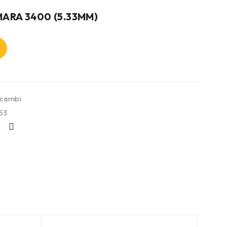
RA 3400 (5.33MM)
icambi
53