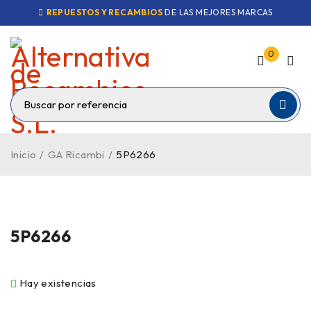
REPUESTOS Y RECAMBIOS
DE LAS MEJORES MARCAS
0
Inicio
/
GA Ricambi
/
5P6266
5P6266
Hay existencias