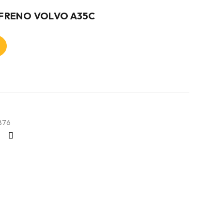
 FRENO VOLVO A35C
876