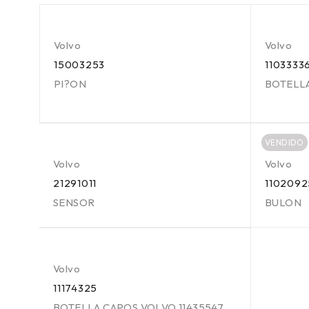
Volvo
Volvo
15003253
1103333
PI?ON
BOTELL
VENDIDO
Volvo
Volvo
21291011
1102092
SENSOR
BULON
Volvo
11174325
BOTELLA CAPOS VOLVO 11435547