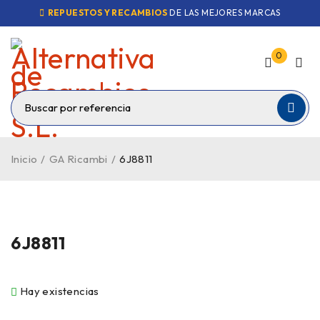
REPUESTOS Y RECAMBIOS
DE LAS MEJORES MARCAS
0
Inicio
/
GA Ricambi
/
6J8811
6J8811
Hay existencias