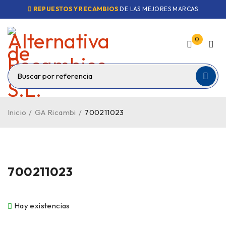
REPUESTOS Y RECAMBIOS
DE LAS MEJORES MARCAS
0
Inicio
/
GA Ricambi
/
700211023
700211023
Hay existencias