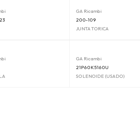
mbi
GA Ricambi
23
200-109
JUNTA TORICA
mbi
GA Ricambi
21P60K5160U
LA
SOLENOIDE (USADO)