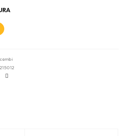
URA
icambi
215012