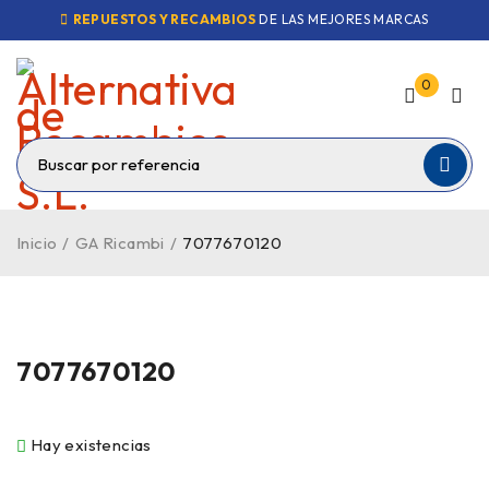
REPUESTOS Y RECAMBIOS
DE LAS MEJORES MARCAS
0
Inicio
/
GA Ricambi
/
7077670120
7077670120
Hay existencias