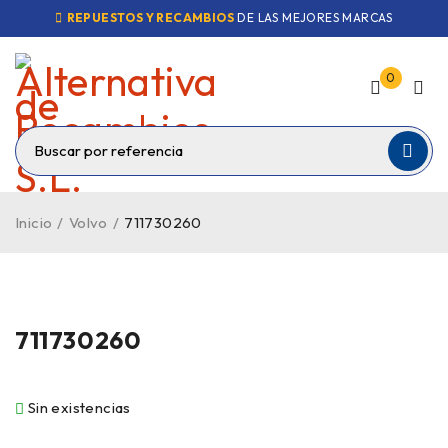
REPUESTOS Y RECAMBIOS
DE LAS MEJORES MARCAS
0
Inicio
/
Volvo
/
711730260
VENDIDO
711730260
Sin existencias