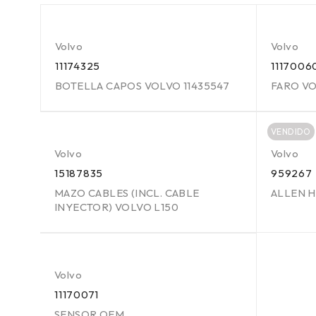
Volvo
Volvo
11174325
1117006
BOTELLA CAPOS VOLVO 11435547
FARO V
VENDIDO
Volvo
Volvo
15187835
959267
MAZO CABLES (INCL. CABLE
ALLEN 
INYECTOR) VOLVO L150
Volvo
11170071
SENSOR OEM