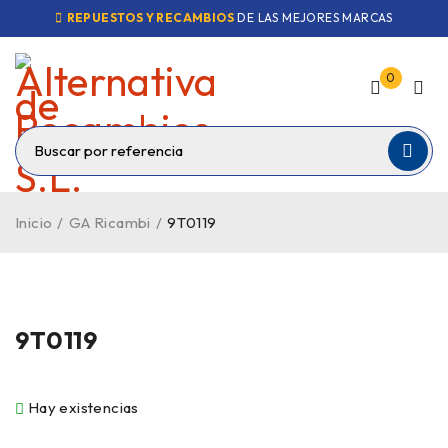
REPUESTOS Y RECAMBIOS
DE LAS MEJORES MARCAS
0
Inicio
/
GA Ricambi
/
9T0119
9T0119
Hay existencias