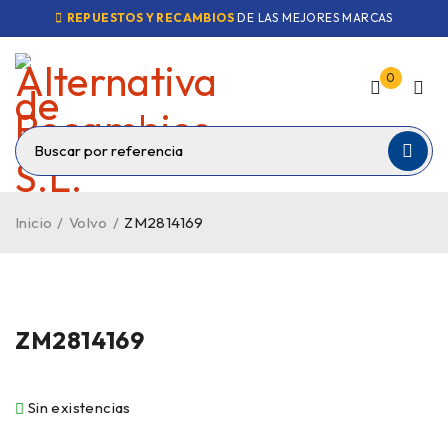
REPUESTOS Y RECAMBIOS
DE LAS MEJORES MARCAS
0
Inicio
/
Volvo
/
ZM2814169
VENDIDO
ZM2814169
Sin existencias