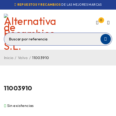
REPUESTOS Y RECAMBIOS
DE LAS MEJORES MARCAS
0
Inicio
/
Volvo
/
11003910
VENDIDO
11003910
Sin existencias