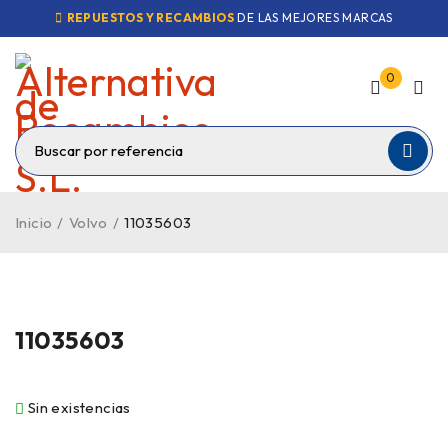
REPUESTOS Y RECAMBIOS
DE LAS MEJORES MARCAS
0
Inicio
/
Volvo
/
11035603
VENDIDO
11035603
Sin existencias