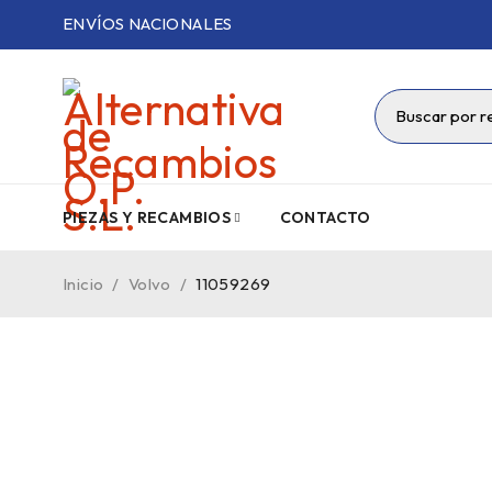
ENVÍOS NACIONALES
PIEZAS Y RECAMBIOS
CONTACTO
Inicio
/
Volvo
/
11059269
VENDIDO