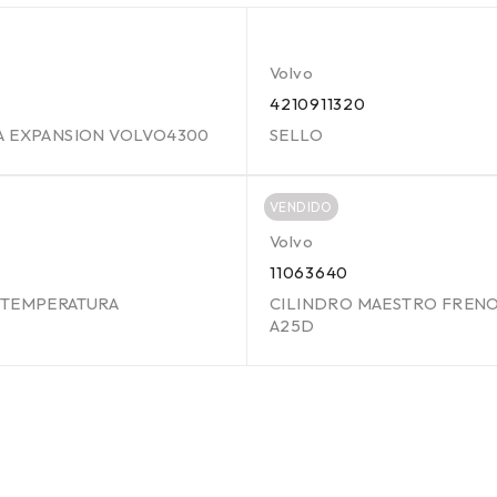
Volvo
4210911320
A EXPANSION VOLVO4300
SELLO
VENDIDO
Volvo
4
11063640
 TEMPERATURA
CILINDRO MAESTRO FREN
A25D