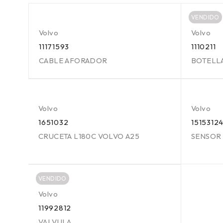
VENDIDO
Volvo
Volvo
11171593
1110211
CABLE AFORADOR
BOTELL
Volvo
Volvo
1651032
1515312
CRUCETA L180C VOLVO A25
SENSOR
VENDIDO
Volvo
11992812
VALVULA