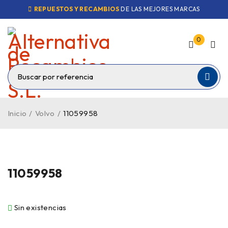
REPUESTOS Y RECAMBIOS
DE LAS MEJORES MARCAS
0
Inicio
/
Volvo
/
11059958
VENDIDO
11059958
Sin existencias