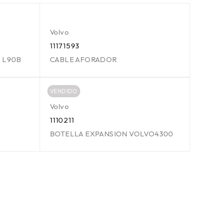
Volvo
11171593
 L90B
CABLE AFORADOR
VENDIDO
Volvo
1110211
BOTELLA EXPANSION VOLVO4300