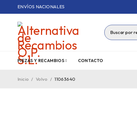
ENVÍOS NACIONALES
PIEZAS Y RECAMBIOS
CONTACTO
Inicio
/
Volvo
/
11063640
VENDIDO