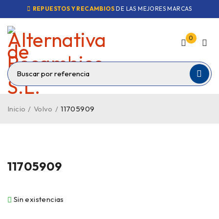
REPUESTOS Y RECAMBIOS
DE LAS MEJORES MARCAS
VENDIDO
0
Inicio
/
Volvo
/
11705909
11705909
Sin existencias