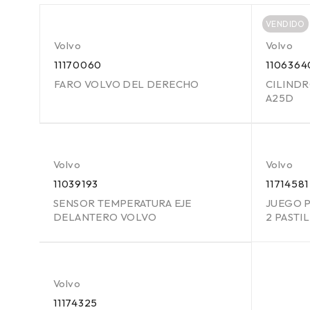
VENDIDO
Volvo
Volvo
11170060
1106364
FARO VOLVO DEL DERECHO
CILIND
A25D
Volvo
Volvo
11039193
11714581
SENSOR TEMPERATURA EJE
JUEGO P
DELANTERO VOLVO
2 PASTIL
Volvo
11174325