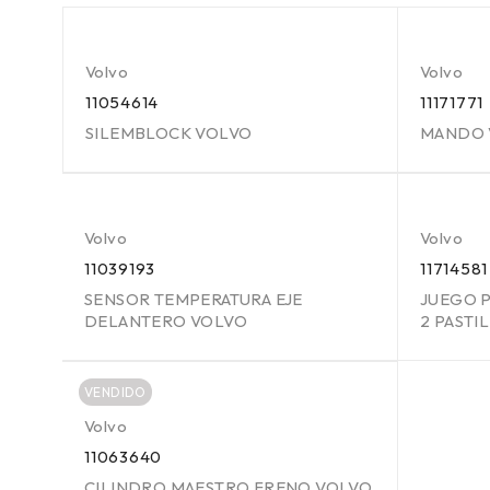
Volvo
Volvo
11054614
11171771
SILEMBLOCK VOLVO
MANDO 
Volvo
Volvo
11039193
11714581
SENSOR TEMPERATURA EJE
JUEGO P
DELANTERO VOLVO
2 PASTIL
VENDIDO
Volvo
11063640
CILINDRO MAESTRO FRENO VOLVO