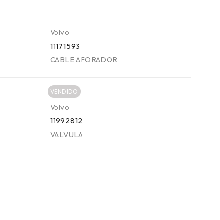
Volvo
11171593
CABLE AFORADOR
VENDIDO
Volvo
11992812
VALVULA