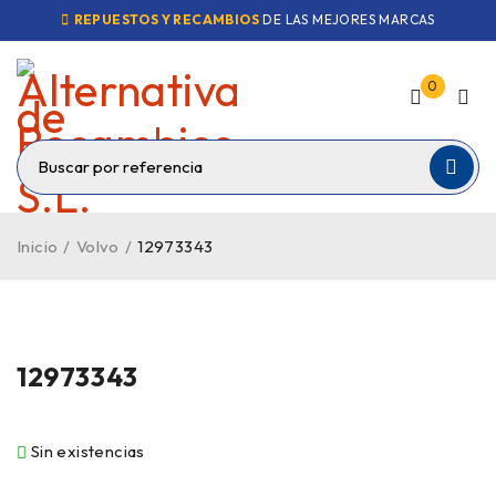
REPUESTOS Y RECAMBIOS
DE LAS MEJORES MARCAS
0
Inicio
/
Volvo
/
12973343
VENDIDO
12973343
Sin existencias