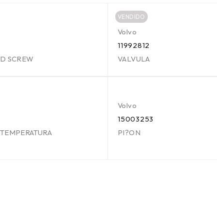
VENDIDO
Volvo
11992812
HD SCREW
VALVULA
Volvo
4
15003253
 TEMPERATURA
PI?ON