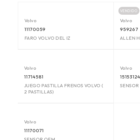
VENDIDO
Volvo
Volvo
11170059
959267
FARO VOLVO DEL IZ
ALLEN 
Volvo
Volvo
11714581
1515312
JUEGO PASTILLA FRENOS VOLVO (
SENSOR
2 PASTILLAS)
Volvo
11170071
SENSOR OEM