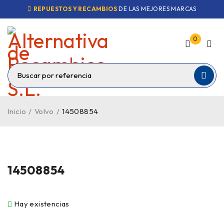
REPUESTOS Y RECAMBIOS
DE LAS MEJORES MARCAS
0
Inicio
/
Volvo
/
14508854
14508854
Hay existencias