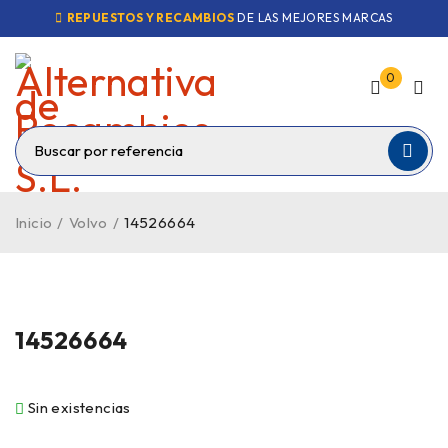
REPUESTOS Y RECAMBIOS
DE LAS MEJORES MARCAS
0
Inicio
/
Volvo
/
14526664
VENDIDO
14526664
Sin existencias