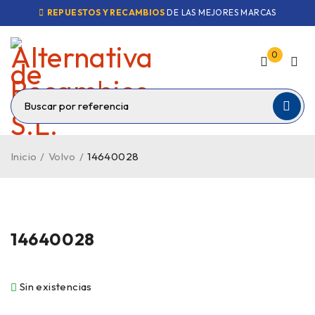
REPUESTOS Y RECAMBIOS
DE LAS MEJORES MARCAS
0
Inicio
/
Volvo
/
14640028
VENDIDO
14640028
Sin existencias