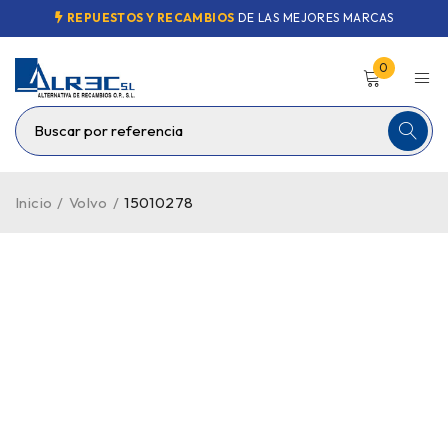
REPUESTOS Y RECAMBIOS
DE LAS MEJORES MARCAS
0
Inicio
/
Volvo
/
15010278
VENDIDO