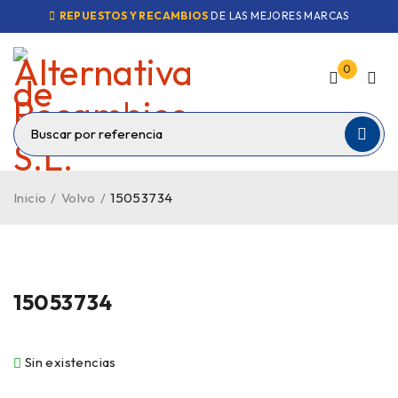
REPUESTOS Y RECAMBIOS
DE LAS MEJORES MARCAS
0
Inicio
/
Volvo
/
15053734
VENDIDO
15053734
Sin existencias