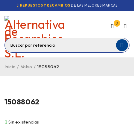
REPUESTOS Y RECAMBIOS
DE LAS MEJORES MARCAS
0
Inicio
/
Volvo
/
15088062
VENDIDO
15088062
Sin existencias