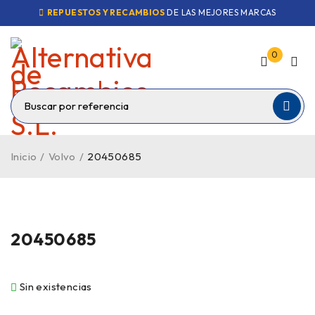
REPUESTOS Y RECAMBIOS
DE LAS MEJORES MARCAS
0
Inicio
/
Volvo
/
20450685
VENDIDO
20450685
Sin existencias